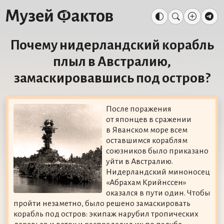
Почему нидерландский корабль
плыл в Австралию,
замаскировавшись под остров?
После поражения
от японцев в сражении
в Яванском море всем
оставшимся кораблям
союзников было приказано
уйти в Австралию.
Нидерландский миноносец
«Абрахам Крийнссен»
оказался в пути один. Чтобы
пройти незаметно, было решено замаскировать
корабль под остров: экипаж нарубил тропических