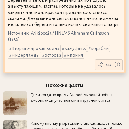
деревьев и веток и распределил их по палубе,
а выступающим частям, которые не удавалось
закрыть листвой, краской придали сходство со
скалами. Днём миноносец оставался неподвижным
недалеко от берега и только ночью снимался с якоря.
Источник:
Wikipedia / HNLMS Abraham Crijnssen
(1936)
Вторая мировая война
камуфляж
корабли
Нидерланды
острова
Япония
Похожие факты
Где и когда во время Второй мировой войны
американцы участвовали в парусной битве?
Какому японцу разрешили стать камикадзе только
после того, как его жена убила себя и детей?