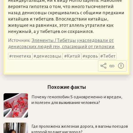
неандертальцам, ни к виду Homo sapiens. Наиболее
вероятна гипотеза о том, что много тысячелетий
назад денисовцы скрещивались с общими предками
китайцев и тибетцев. Впоследствии китайцы,
живущие на равнинах, этот аллель утратили как
ненужный, а у тибетцев он сохранился.
Источник:
Элементы / Тибетцы унаследовали от
денисовских людей ген, спасающий от гипоксии
генетика
денисовцы
Китай
кровь
Тибет
Похожие факты
Почему гемоглобин S одновременно и вреден,
и полезен для выживания человека?
Где проложена железная дорога, в вагоны поездов
которой подают кислород?