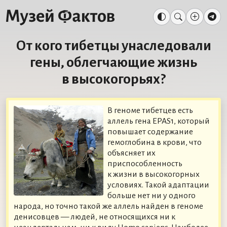
От кого тибетцы унаследовали
гены, облегчающие жизнь
в высокогорьях?
В геноме тибетцев есть
аллель гена EPAS1, который
повышает содержание
гемоглобина в крови, что
объясняет их
приспособленность
к жизни в высокогорных
условиях. Такой адаптации
больше нет ни у одного
народа, но точно такой же аллель найден в геноме
денисовцев — людей, не относящихся ни к