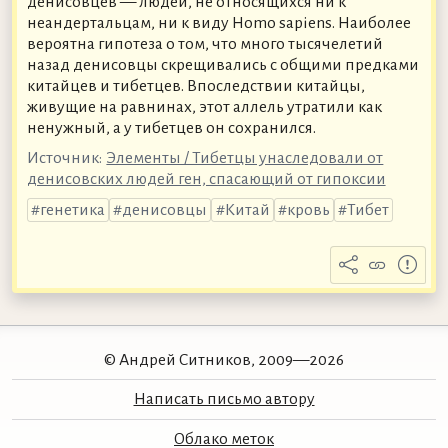
денисовцев — людей, не относящихся ни к
неандертальцам, ни к виду Homo sapiens. Наиболее
вероятна гипотеза о том, что много тысячелетий
назад денисовцы скрещивались с общими предками
китайцев и тибетцев. Впоследствии китайцы,
живущие на равнинах, этот аллель утратили как
ненужный, а у тибетцев он сохранился.
Источник:
Элементы / Тибетцы унаследовали от
денисовских людей ген, спасающий от гипоксии
генетика
денисовцы
Китай
кровь
Тибет
© Андрей Ситников, 2009—2026
Написать письмо автору
Облако меток