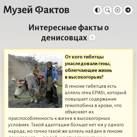
Интересные факты о
денисовцах
1
От кого тибетцы
унаследовали гены,
облегчающие жизнь
в высокогорьях?
В геноме тибетцев есть
аллель гена EPAS1, который
повышает содержание
гемоглобина в крови, что
объясняет их
приспособленность к жизни в высокогорных
условиях. Такой адаптации больше нет ни у одного
народа, но точно такой же аллель найден в геноме