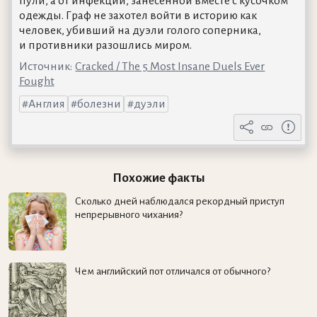
пули, а от инфекции, занесённой вместе с кусочком
одежды. Граф не захотел войти в историю как
человек, убивший на дуэли голого соперника,
и противники разошлись миром.
Источник:
Cracked / The 5 Most Insane Duels Ever
Fought
Англия
болезни
дуэли
Похожие факты
Сколько дней наблюдался рекордный приступ
непрерывного чихания?
Чем английский пот отличался от обычного?