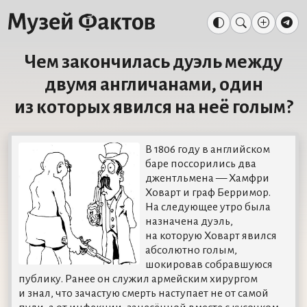
Чем закончилась дуэль между
двумя англичанами, один
из которых явился на неё голым?
В 1806 году в английском
баре поссорились два
джентльмена — Хамфри
Ховарт и граф Берримор.
На следующее утро была
назначена дуэль,
на которую Ховарт явился
абсолютно голым,
шокировав собравшуюся
публику. Ранее он служил армейским хирургом
и знал, что зачастую смерть наступает не от самой