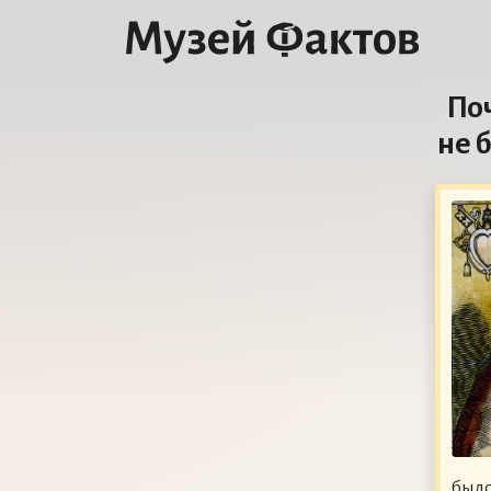
По
не 
было