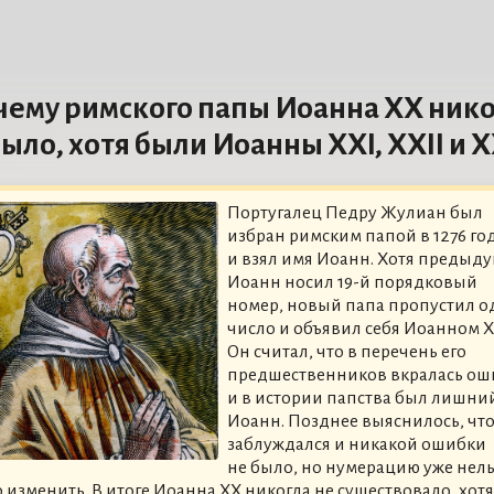
чему римского папы Иоанна XX нико
было, хотя были Иоанны XXI, XXII и XX
Португалец Педру Жулиан был
избран римским папой в 1276 го
и взял имя Иоанн. Хотя предыд
Иоанн носил 19-й порядковый
номер, новый папа пропустил о
число и объявил себя Иоанном X
Он считал, что в перечень его
предшественников вкралась ош
и в истории папства был лишни
Иоанн. Позднее выяснилось, что
заблуждался и никакой ошибки
не было, но нумерацию уже нель
 изменить. В итоге Иоанна XX никогда не существовало, хотя