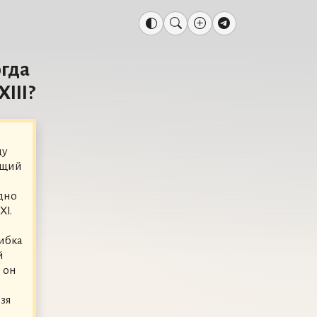
гда
III?
ду
ущий
дно
XI.
ибка
й
 он
зя