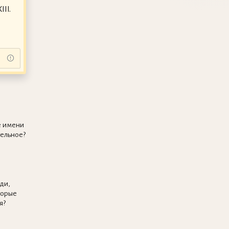
II.
е имени
ельное?
ди,
торые
я?