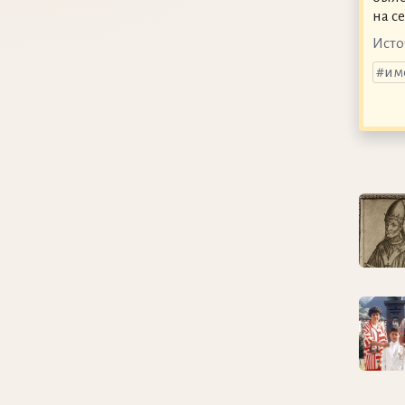
на с
Исто
им