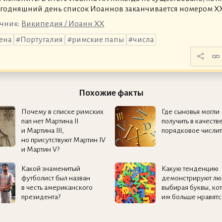
егодняшний день список Иоаннов заканчивается номером XXI
чник:
Википедия / Иоанн XX
ена
Португалия
римские папы
числа
Похожие факты
Почему в списке римских
Где сыновья могли
пап нет Мартина II
получить в качеств
и Мартина III,
порядковое числит
но присутствуют Мартин IV
и Мартин V?
Какой знаменитый
Какую тенденцию
футболист был назван
демонстрируют лю
в честь американского
выбирая буквы, ко
президента?
им больше нравятс