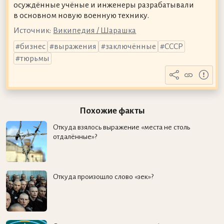
осуждённые учёные и инженеры разрабатывали
в основном новую военную технику.
Источник:
Википедия / Шарашка
бизнес
выражения
заключённые
СССР
тюрьмы
Похожие факты
Откуда взялось выражение «места не столь
отдалённые»?
Откуда произошло слово «зек»?