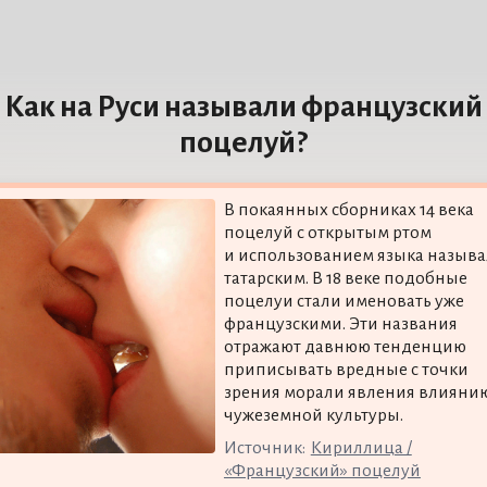
Как на Руси называли французский
поцелуй?
В покаянных сборниках 14 века
поцелуй с открытым ртом
и использованием языка называ
татарским. В 18 веке подобные
поцелуи стали именовать уже
французскими. Эти названия
отражают давнюю тенденцию
приписывать вредные с точки
зрения морали явления влияни
чужеземной культуры.
Источник:
Кириллица /
«Французский» поцелуй