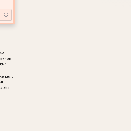
ом
 веков
ки?
Renault
сии
aptur