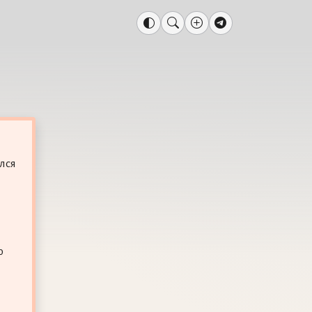
лся
ю