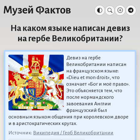
На каком языке написан девиз
на гербе Великобритании?
Девиз на гербе
Великобритании написан
на французском языке:
«Dieu et mon droit», что
означает «Бог и моё право».
Это объясняется тем, что
после нормандского
завоевания Англии
французский был
основным языком общения при королевском дворе
и в аристократических кругах.
Источник:
Википедия / Герб Великобритании