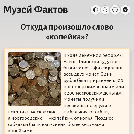
Откуда произошло слово
«копейка»?
В ходе денежной реформы
Елены Глинской 1535 года
были чётко зафиксированы
веса двух монет. Один
рубль был приравнен к 100
новгородским деньгам или
к 200 московским деньгам.
Монеты получили
прозвища по оружию
всадника: московские — «сабельки», от сабли,
а новгородские — «копейки», от копья. Позднее
сабельки были вытеснены более весомыми
копейками.