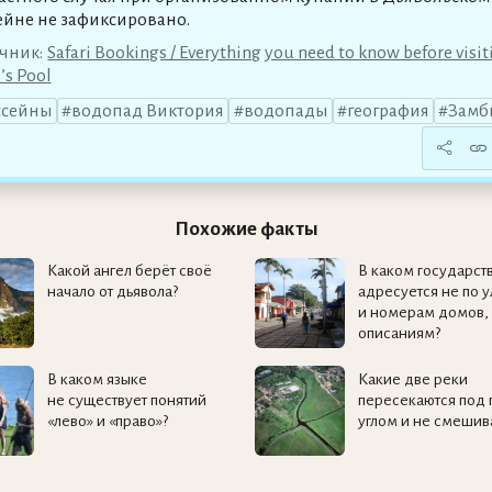
ейне не зафиксировано.
чник:
Safari Bookings / Everything you need to know before visit
’s Pool
ссейны
водопад Виктория
водопады
география
Замб
Похожие факты
Какой ангел берёт своё
В каком государств
начало от дьявола?
адресуется не по 
и номерам домов, 
описаниям?
В каком языке
Какие две реки
не существует понятий
пересекаются под
«лево» и «право»?
углом и не смешив