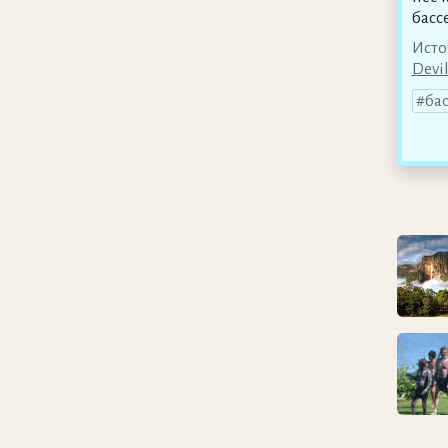
басс
Исто
Devil
ба