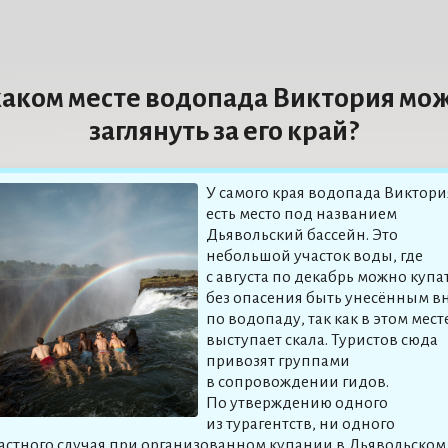
каком месте водопада Виктория мо
заглянуть за его край?
У самого края водопада Виктори
есть место под названием
Дьявольский бассейн. Это
небольшой участок воды, где
с августа по декабрь можно купа
без опасения быть унесённым в
по водопаду, так как в этом мест
выступает скала. Туристов сюда
привозят группами
в сопровождении гидов.
По утверждению одного
из турагентств, ни одного
астного случая при организованном купании в Дьявольском