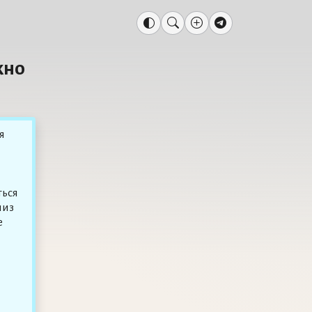
жно
я
ться
низ
е