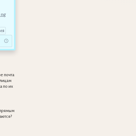
ing
ия
е почта
улицам
а по их
 прямым
аются?