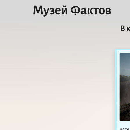
В 
несч