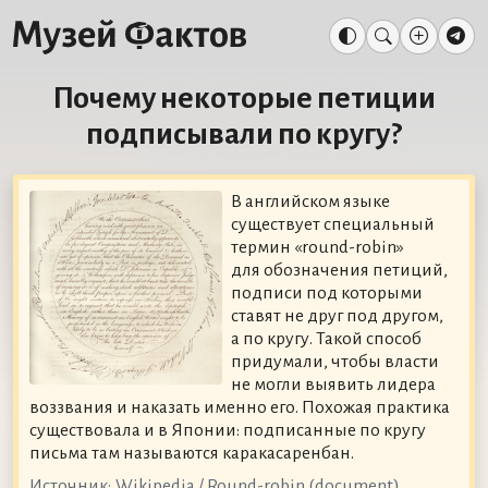
Почему некоторые петиции
подписывали по кругу?
В английском языке
существует специальный
термин «round-robin»
для обозначения петиций,
подписи под которыми
ставят не друг под другом,
а по кругу. Такой способ
придумали, чтобы власти
не могли выявить лидера
воззвания и наказать именно его. Похожая практика
существовала и в Японии: подписанные по кругу
письма там называются каракасаренбан.
Источник:
Wikipedia / Round-robin (document)