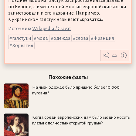
Позднее мода на галстук распространилась дальше
по Европе, а вместе с ней многие европейские языки
заимствовали и его название. Например,
в украинском галстук называют «краватка».
Источник:
Wikipedia / Cravat
галстуки
мода
одежда
слова
Франция
Хорватия
Похожие факты
На чьей одежде было пришито более 10 000
пуговиц?
Когда среди европейских дам было модно носить
платья с полностью открытой грудью?