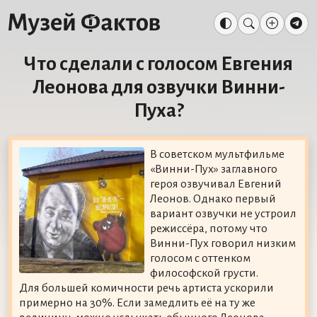
Что сделали с голосом Евгения
Леонова для озвучки Винни-
Пуха?
В советском мультфильме
«Винни-Пух» заглавного
героя озвучивал Евгений
Леонов. Однако первый
вариант озвучки не устроил
режиссёра, потому что
Винни-Пух говорил низким
голосом с оттенком
философской грусти.
Для большей комичности речь артиста ускорили
примерно на 30%. Если замедлить её на ту же