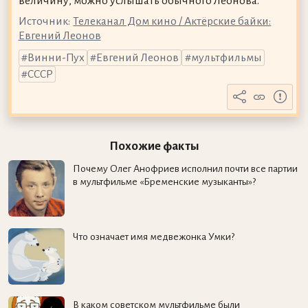
величину, можно услышать обычного Леонова.
Источник:
Телеканал Дом кино / Актёрские байки:
Евгений Леонов
Винни-Пух
Евгений Леонов
мультфильмы
СССР
Похожие факты
Почему Олег Анофриев исполнил почти все партии
в мультфильме «Бременские музыканты»?
Что означает имя медвежонка Умки?
В каком советском мультфильме были