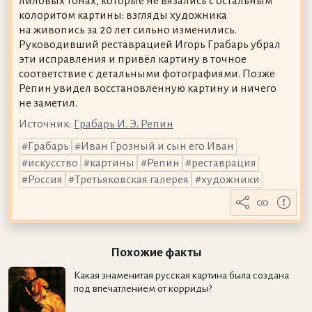
лиловых тонах, которые не вязались с остальным
колоритом картины: взгляды художника
на живопись за 20 лет сильно изменились.
Руководивший реставрацией Игорь Грабарь убрал
эти исправления и привёл картину в точное
соответствие с детальными фотографиями. Позже
Репин увидел восстановленную картину и ничего
не заметил.
Источник:
Грабарь И. Э. Репин
Грабарь
Иван Грозный и сын его Иван
искусство
картины
Репин
реставрация
Россия
Третьяковская галерея
художники
Похожие факты
Какая знаменитая русская картина была создана
под впечатлением от корриды?