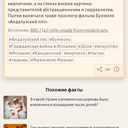
кирпичами, а на стенах висели картины
представителей абстракционизма и сюрреализма.
Пытки включали также просмотр фильма Бунюэля
«Андалузский пёс».
Источник:
BBC / Jail cells «made from modern art»
Андалузский пёс
Бунюэль
Гражданская война в Испании
Дали
искусство
Испания
Кандинский
кирпичи
пытки
тюрьмы
Франсиско Франко
Похожие факты
В какой стране католическая церковь была
вовлечена в похищение тысяч детей?
Где можно увидеть многоцветные и трёхмерные