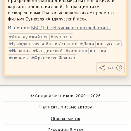
прикреплёнными кирпичами, а на стенах висели
картины представителей абстракционизма
и сюрреализма. Пытки включали также просмотр
фильма Бунюэля «Андалузский пёс».
Источник:
BBC / Jail cells «made from modern art»
Андалузский пёс
Бунюэль
Гражданская война в Испании
Дали
искусство
Испания
Кандинский
кирпичи
пытки
тюрьмы
Франсиско Франко
© Андрей Ситников, 2009—2026
Написать письмо автору
Облако меток
Случайный факт