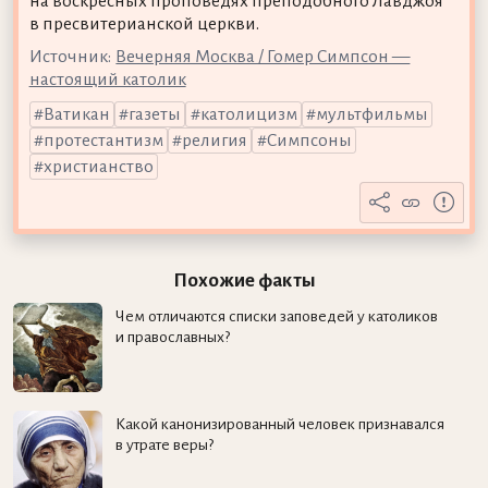
на воскресных проповедях преподобного Лавджоя
в пресвитерианской церкви.
Источник:
Вечерняя Москва / Гомер Симпсон —
настоящий католик
Ватикан
газеты
католицизм
мультфильмы
протестантизм
религия
Симпсоны
христианство
Похожие факты
Чем отличаются списки заповедей у католиков
и православных?
Какой канонизированный человек признавался
в утрате веры?