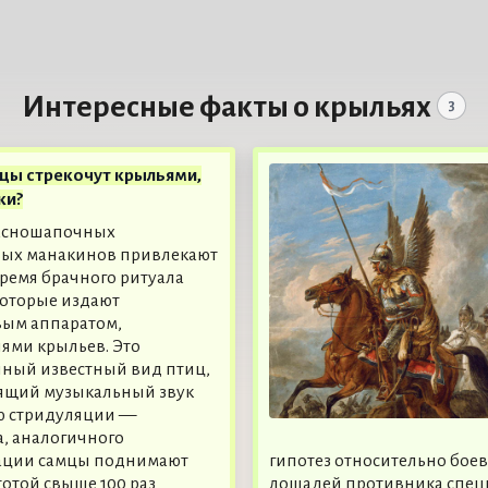
Интересные факты о крыльях
3
цы стрекочут крыльями,
ки?
асношапочных
вых манакинов привлекают
время брачного ритуала
которые издают
вым аппаратом,
ями крыльев. Это
ный известный вид птиц,
ящий музыкальный звук
ю стридуляции —
, аналогичного
рации самцы поднимают
гипотез относительно бое
отой свыше 100 раз
лошадей противника специ