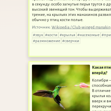
в секунду: особо загнутые перья трутся о д
высокий звенящий тон. Чтобы выдержива
трение, на крыльях этих манакинов развил
обычно у птиц кости полые.
Источник:
Wikipedia / Club-winged manakin
звук
кости
крылья
насекомые
при
размножение
сверчки
Какая пти
вперёд?
Колибри —
способная
В отличие
крылья ко
вверх и в
перекручи