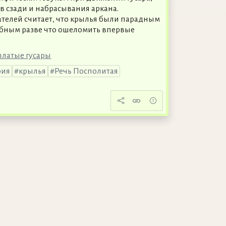
в сзади и набрасывания аркана.
телей считает, что крылья были парадным
бным разве что ошеломить впервые
ылатые гусары
рия
крылья
Речь Посполитая