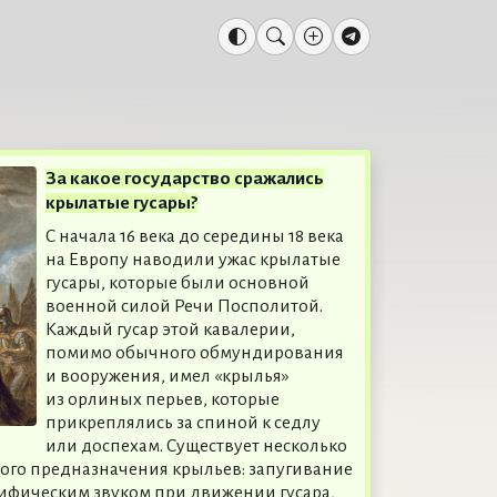
За какое государство сражались
крылатые гусары?
С начала 16 века до середины 18 века
на Европу наводили ужас крылатые
гусары, которые были основной
военной силой Речи Посполитой.
Каждый гусар этой кавалерии,
помимо обычного обмундирования
и вооружения, имел «крылья»
из орлиных перьев, которые
прикреплялись за спиной к седлу
или доспехам. Существует несколько
вого предназначения крыльев: запугивание
фическим звуком при движении гусара,