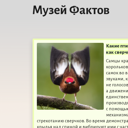
Какие пти
как сверч
Самцы кр
королько
самок во 
звуками, 
не голосо
а движени
единствен
производ
с помощь
механизма
стрекотанию сверчков. Во время демонст
крылья над спиной и вибрируют ими с част