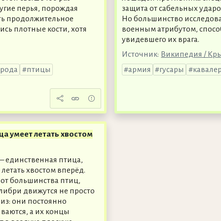
ругие перья, порождая
защита от сабельных ударо
ть продолжительное
Но большинство исследова
ись плотные кости, хотя
военным атрибутом, спосо
увидевшего их врага.
Источник:
Википедия / Кр
рода
птицы
армия
гусары
кавале
ца умеет летать хвостом
 единственная птица,
 летать хвостом вперёд.
 от большинства птиц,
либри движутся не просто
низ: они постоянно
ваются, а их концы