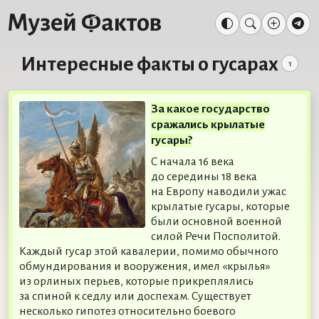
Интересные факты о гусарах
1
За какое государство
сражались крылатые
гусары?
С начала 16 века
до середины 18 века
на Европу наводили ужас
крылатые гусары, которые
были основной военной
силой Речи Посполитой.
Каждый гусар этой кавалерии, помимо обычного
обмундирования и вооружения, имел «крылья»
из орлиных перьев, которые прикреплялись
за спиной к седлу или доспехам. Существует
несколько гипотез относительно боевого