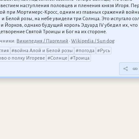
вестием наступления половцев и пленения князя Игоря. Пе
ой при Мортимерс-Кросс, одним из главных сражений войн
 и Белой розы, на небе увидели три Солнца. Это испугало со
и Йорков, однако будущий король Эдуард IV убедил их, что 
етворение Святой Троицы и Бог на их стороне.
чники:
Википедия / Паргелий
•
Wikipedia / Sun dog
глия
война Алой и Белой розы
погода
Русь
ово о полку Игореве
Солнце
Троица