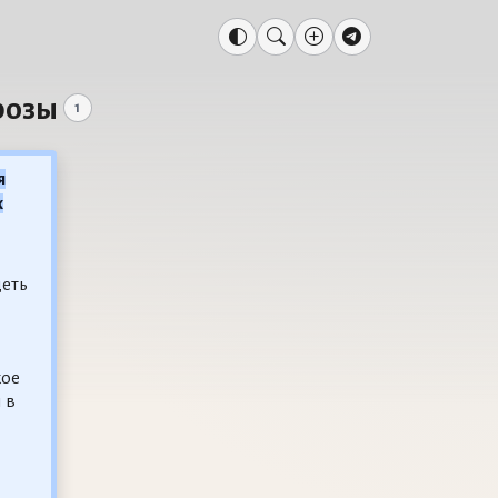
розы
1
я
х
еть
кое
 в