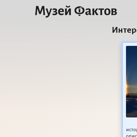
Интер
исто
опис