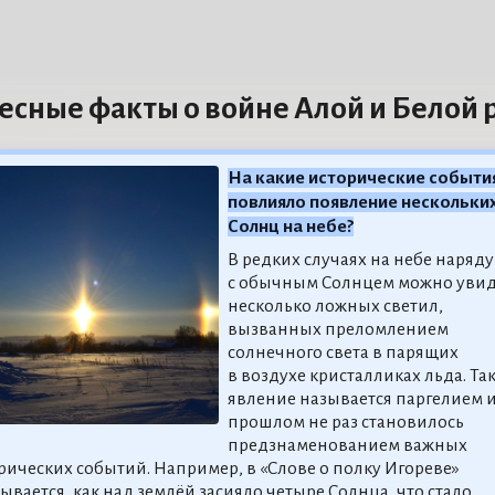
есные факты о войне Алой и Белой 
На какие исторические событи
повлияло появление нескольки
Солнц на небе?
В редких случаях на небе наряду
с обычным Солнцем можно увид
несколько ложных светил,
вызванных преломлением
солнечного света в парящих
в воздухе кристалликах льда. Та
явление называется паргелием и
прошлом не раз становилось
предзнаменованием важных
рических событий. Например, в «Слове о полку Игореве»
ывается, как над землёй засияло четыре Солнца, что стало