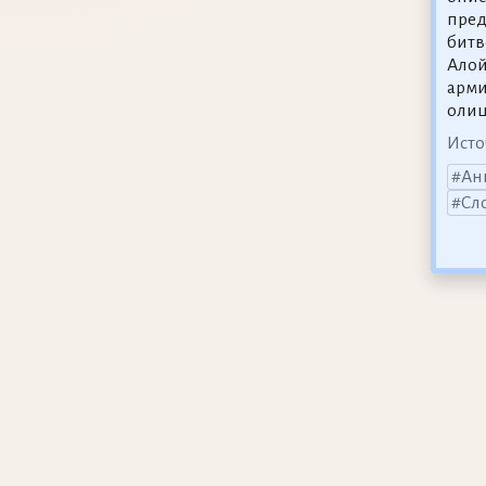
пред
битв
Алой
арми
олиц
Исто
Ан
Сл