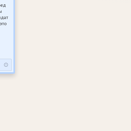
ред
ы
лдат
это