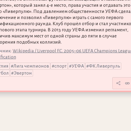
ртон», который занял 4-е место, права участия и отдавать это
о «Ливерпулю». Под давлением общественности УЕФА сдела
ючение и позволил «Ливерпулю» играть с самого первого
ификационного раунда. Клуб прошёл отбор и стал участник
пового этапа турнира. В 2013 году УЕФА изменил регламент,
ичив максимум мест от одной страны до пяти в случае
орения подобных коллизий.
чник:
Wikipedia / Liverpool F.C. 2005–06 UEFA Champions Leagu
fication
глия
Лига чемпионов
спорт
УЕФА
ФК Ливерпуль
тбол
Эвертон