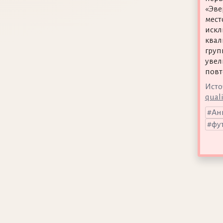
«Эве
мест
искл
квал
груп
увел
повт
Исто
quali
Ан
фу