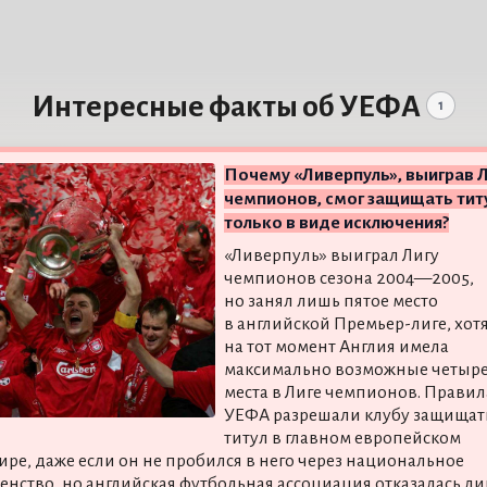
Интересные факты об УЕФА
1
Почему «Ливерпуль», выиграв Л
чемпионов, смог защищать тит
только в виде исключения?
«Ливерпуль» выиграл Лигу
чемпионов сезона 2004—2005,
но занял лишь пятое место
в английской Премьер-лиге, хот
на тот момент Англия имела
максимально возможные четыр
места в Лиге чемпионов. Правил
УЕФА разрешали клубу защищат
титул в главном европейском
ире, даже если он не пробился в него через национальное
енство, но английская футбольная ассоциация отказалась л