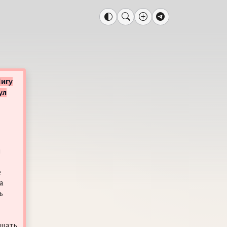
игу
ул
я
е
а
ь
ишать