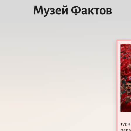
турн
перв