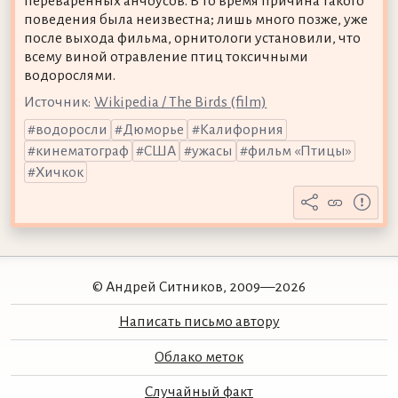
переваренных анчоусов. В то время причина такого
поведения была неизвестна; лишь много позже, уже
после выхода фильма, орнитологи установили, что
всему виной отравление птиц токсичными
водорослями.
Источник:
Wikipedia / The Birds (film)
водоросли
Дюморье
Калифорния
кинематограф
США
ужасы
фильм «Птицы»
Хичкок
© Андрей Ситников, 2009—2026
Написать письмо автору
Облако меток
Случайный факт