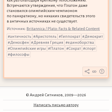
как раз благодаря крепкому телосложению.
Встречаются утверждения, что Платон даже
становился олимпийским чемпионом
по панкратиону, но никаких свидетельств этого
в античных источниках не существует.
Источник:
Britannica / Plato: Facts & Related Content
античность
Аристотель
Гиппократ
Демокрит
Демосфен
Древняя Греция
единоборства
Олимпийские игры
Платон
Сократ
спорт
философы
© Андрей Ситников, 2009—2026
Написать письмо автору