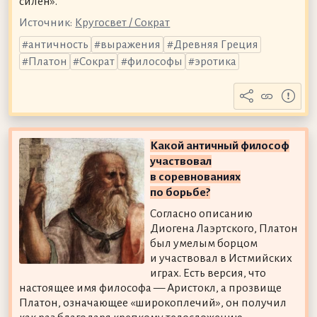
силён».
Источник:
Кругосвет / Сократ
античность
выражения
Древняя Греция
Платон
Сократ
философы
эротика
Какой античный философ
участвовал
в соревнованиях
по борьбе?
Согласно описанию
Диогена Лаэртского, Платон
был умелым борцом
и участвовал в Истмийских
играх. Есть версия, что
настоящее имя философа — Аристокл, а прозвище
Платон, означающее «широкоплечий», он получил