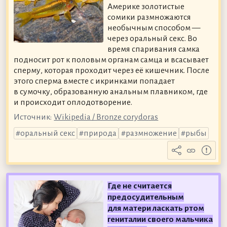
Америке золотистые
сомики размножаются
необычным способом —
через оральный секс. Во
время спаривания самка
подносит рот к половым органам самца и всасывает
сперму, которая проходит через её кишечник. После
этого сперма вместе с икринками попадает
в сумочку, образованную анальным плавником, где
и происходит оплодотворение.
Источник:
Wikipedia / Bronze corydoras
оральный секс
природа
размножение
рыбы
Где не считается
предосудительным
для матери ласкать ртом
гениталии своего мальчика