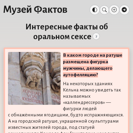
Интересные факты об
оральном сексе
7
В каком городе на ратуше
размещена фигурка
мужчины, делающего
аутофелляцию?
На некоторых зданиях
Кёльна можно увидеть так
называемых
«каллендрессеров» —
фигурки людей
с обнажёнными ягодицами, будто испражняющихся.
А на городской ратуше, украшенной скульптурами
известных жителей города, под статуей