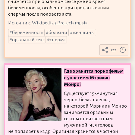
снижается при оральном сексе уже во время
беременности, особенно при проглатывании
спермы после полового акта.
Источник:
Wikipedia / Pre-eclampsia
беременность
болезни
женщины
оральный секс
сперма
Где хранится порнофильм
с участием Мэрилин
Монро?
Существует 15-минутная
чёрно-белая плёнка,
на которой Мэрилин Монро
занимается оральным
сексом с неизвестным
мужчиной, чья голова
не попадает в кадр. Оригинал хранится в частной