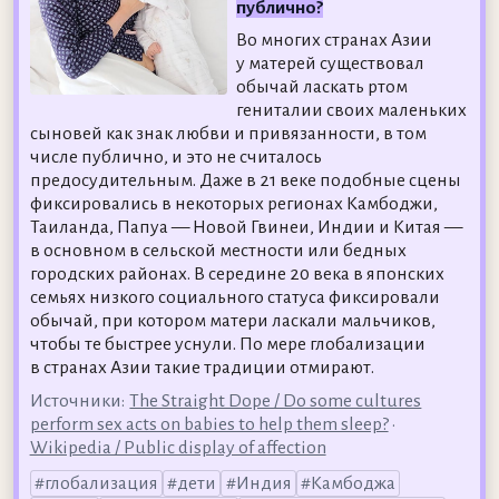
публично?
Во многих странах Азии
у матерей существовал
обычай ласкать ртом
гениталии своих маленьких
сыновей как знак любви и привязанности, в том
числе публично, и это не считалось
предосудительным. Даже в 21 веке подобные сцены
фиксировались в некоторых регионах Камбоджи,
Таиланда, Папуа — Новой Гвинеи, Индии и Китая —
в основном в сельской местности или бедных
городских районах. В середине 20 века в японских
семьях низкого социального статуса фиксировали
обычай, при котором матери ласкали мальчиков,
чтобы те быстрее уснули. По мере глобализации
в странах Азии такие традиции отмирают.
Источники:
The Straight Dope / Do some cultures
perform sex acts on babies to help them sleep?
•
Wikipedia / Public display of affection
глобализация
дети
Индия
Камбоджа