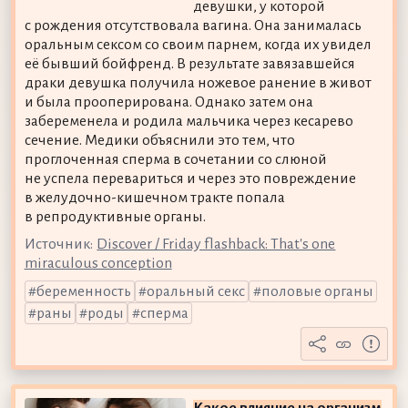
девушки, у которой
с рождения отсутствовала вагина. Она занималась
оральным сексом со своим парнем, когда их увидел
её бывший бойфренд. В результате завязавшейся
драки девушка получила ножевое ранение в живот
и была прооперирована. Однако затем она
забеременела и родила мальчика через кесарево
сечение. Медики объяснили это тем, что
проглоченная сперма в сочетании со слюной
не успела перевариться и через это повреждение
в желудочно-кишечном тракте попала
в репродуктивные органы.
Источник:
Discover / Friday flashback: That's one
miraculous conception
беременность
оральный секс
половые органы
раны
роды
сперма
Какое влияние на организм