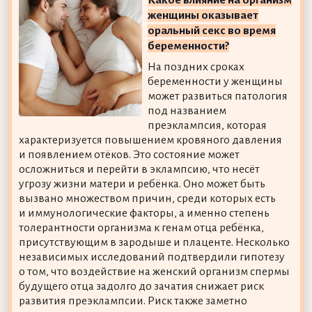
женщины оказывает
оральный секс во время
беременности?
На поздних сроках
беременности у женщины
может развиться патология
под названием
преэклампсия, которая
характеризуется повышением кровяного давления
и появлением отёков. Это состояние может
осложниться и перейти в эклампсию, что несёт
угрозу жизни матери и ребёнка. Оно может быть
вызвано множеством причин, среди которых есть
и иммунологические факторы, а именно степень
толерантности организма к генам отца ребёнка,
присутствующим в зародыше и плаценте. Несколько
независимых исследований подтвердили гипотезу
о том, что воздействие на женский организм спермы
будущего отца задолго до зачатия снижает риск
развития преэклампсии. Риск также заметно