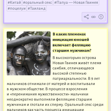
Китай
оральный секс
Папуа — Новая Гвинея
поцелуи
Таиланд
В каких племенах
инициация юношей
включает фелляцию
старшим мужчинам?
В высокогорьях острова
Новая Гвинея живёт племя
самбия, отличающееся
высокой степенью
патриархальности. В 9 лет
мальчиков отнимали от матерей и воспитывали
в мужском обществе. В процессе взросления
и «перенимания мужественности» мальчики
неоднократно выполняли фелляцию старшим
мужчинам и глотали их сперму. Оральный секс среди
мальчиков как часть процесса инициации