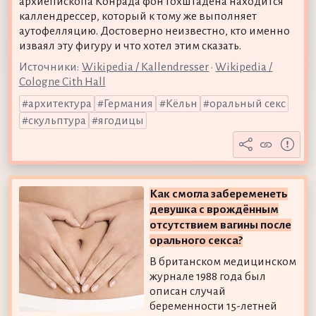
архиепископа Конрада фон Гохштадена находится
каллендрессер, который к тому же выполняет
аутофелляцию. Достоверно неизвестно, кто именно
изваял эту фигуру и что хотел этим сказать.
Источники:
Wikipedia / Kallendresser
•
Wikipedia /
Cologne Cith Hall
архитектура
Германия
Кёльн
оральный секс
скульптура
ягодицы
Как смогла забеременеть
девушка с врождённым
отсутствием вагины после
орального секса?
В британском медицинском
журнале 1988 года был
описан случай
беременности 15-летней