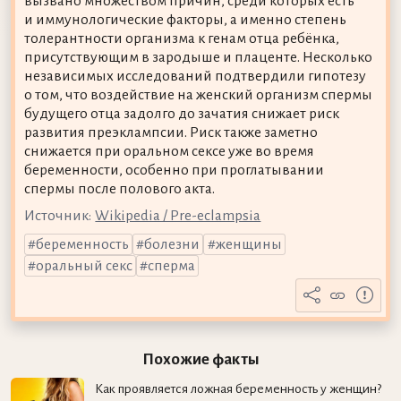
вызвано множеством причин, среди которых есть
и иммунологические факторы, а именно степень
толерантности организма к генам отца ребёнка,
присутствующим в зародыше и плаценте. Несколько
независимых исследований подтвердили гипотезу
о том, что воздействие на женский организм спермы
будущего отца задолго до зачатия снижает риск
развития преэклампсии. Риск также заметно
снижается при оральном сексе уже во время
беременности, особенно при проглатывании
спермы после полового акта.
Источник:
Wikipedia / Pre-eclampsia
беременность
болезни
женщины
оральный секс
сперма
Похожие факты
Как проявляется ложная беременность у женщин?