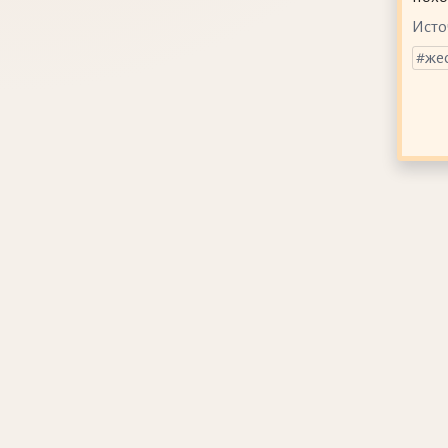
Исто
же