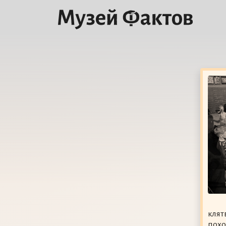
клят
похо