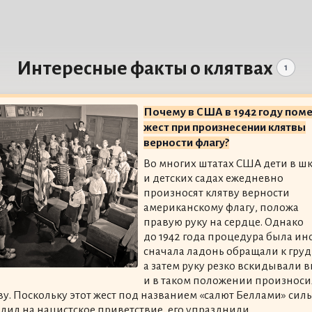
Интересные факты о клятвах
1
Почему в США в 1942 году пом
жест при произнесении клятвы
верности флагу?
Во многих штатах США дети в ш
и детских садах ежедневно
произносят клятву верности
американскому флагу, положа
правую руку на сердце. Однако
до 1942 года процедура была ин
сначала ладонь обращали к груд
а затем руку резко вскидывали в
и в таком положении произнос
ву. Поскольку этот жест под названием «салют Беллами» сил
дил на нацистское приветствие, его упразднили.