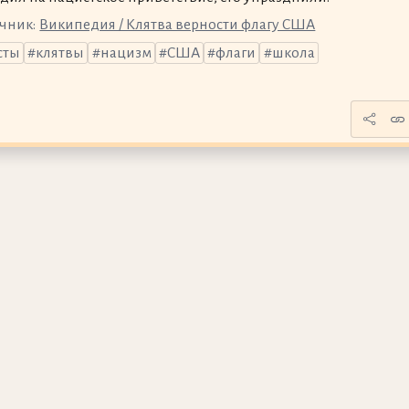
чник:
Википедия / Клятва верности флагу США
сты
клятвы
нацизм
США
флаги
школа