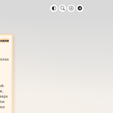
еняли
колах
ой:
и,
верх
или
ьно