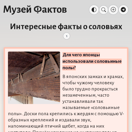
Интересные факты о соловьях
1
Для чего японцы
использовали соловьиные
полы?
В японских замках и храмах,
чтобы чужому человеку
было трудно прокрасться
незамеченным, часто
устанавливали так
называемые «соловьиные
полы». Доски пола крепились к жердям с помощью V-
образных креплений и издавали звук,
напоминающий птичий щебет, когда на них