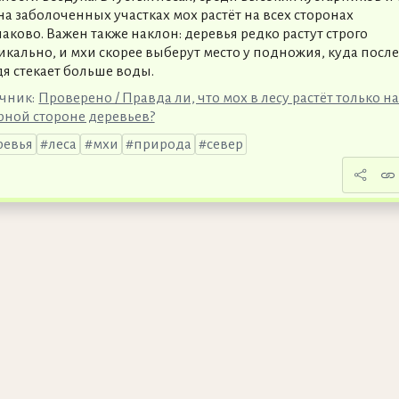
на заболоченных участках мох растёт на всех сторонах
аково. Важен также наклон: деревья редко растут строго
икально, и мхи скорее выберут место у подножия, куда после
я стекает больше воды.
чник:
Проверено / Правда ли, что мох в лесу растёт только н
рной стороне деревьев?
ревья
леса
мхи
природа
север