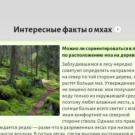
Интересные факты о мхах
1
Можно ли сориентироваться в л
по расположению мха на дерев
Заблудившимся в лесу нередко
советуют определять направлен
на север по той стороне дерева, 
растёт больше мха. Утверждение
не лишено логики: мхи получаю
воду только из окружающей сре
поэтому любят влажные места, а
солнце больше всего светит с юга
мхам комфортнее на северной
стороне ствола. Однако это пра
юдается редко — разве что в разреженных лесах при низкой
ности воздуха. В густых лесах, среди высоких кустарников и 