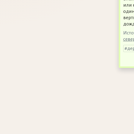
или 
один
верт
дожд
Исто
севе
де