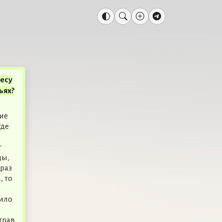
есу
ьях?
ие
где
т
ды,
 раз
, то
вило
трав