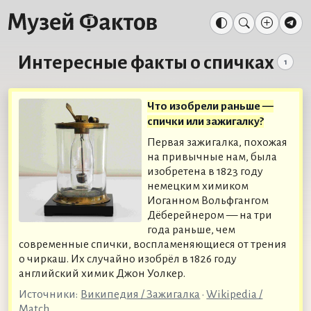
Интересные факты о спичках
1
Что изобрели раньше —
спички или зажигалку?
Первая зажигалка, похожая
на привычные нам, была
изобретена в 1823 году
немецким химиком
Иоганном Вольфгангом
Дёберейнером — на три
года раньше, чем
современные спички, воспламеняющиеся от трения
о чиркаш. Их случайно изобрёл в 1826 году
английский химик Джон Уолкер.
Источники:
Википедия / Зажигалка
•
Wikipedia /
Match