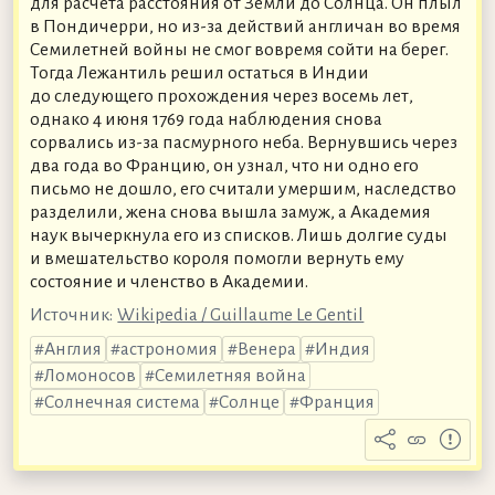
для расчёта расстояния от Земли до Солнца. Он плыл
в Пондичерри, но из-за действий англичан во время
Семилетней войны не смог вовремя сойти на берег.
Тогда Лежантиль решил остаться в Индии
до следующего прохождения через восемь лет,
однако 4 июня 1769 года наблюдения снова
сорвались из-за пасмурного неба. Вернувшись через
два года во Францию, он узнал, что ни одно его
письмо не дошло, его считали умершим, наследство
разделили, жена снова вышла замуж, а Академия
наук вычеркнула его из списков. Лишь долгие суды
и вмешательство короля помогли вернуть ему
состояние и членство в Академии.
Источник:
Wikipedia / Guillaume Le Gentil
Англия
астрономия
Венера
Индия
Ломоносов
Семилетняя война
Солнечная система
Солнце
Франция