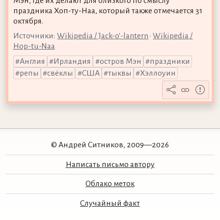
Мэн, где их делают для близкого по смыслу
праздника Хоп-ту-Наа, который также отмечается 31
октября.
Источники:
Wikipedia / Jack-o'-lantern
•
Wikipedia /
Hop-tu-Naa
Англия
Ирландия
остров Мэн
праздники
репы
свёклы
США
тыквы
Хэллоуин
© Андрей Ситников, 2009—2026
Написать письмо автору
Облако меток
Случайный факт