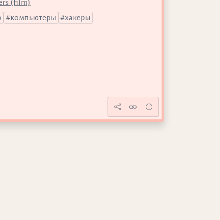
rs (film)
ф
компьютеры
хакеры