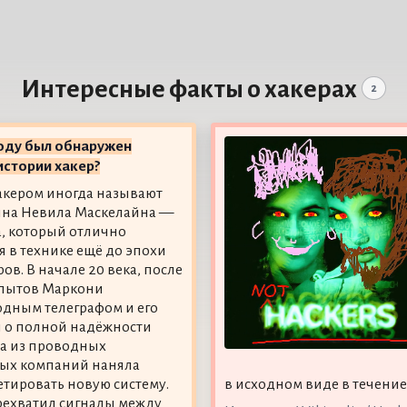
Интересные факты о хакерах
2
оду был обнаружен
истории хакер?
кером иногда называют
ина Невила Маскелайна —
, который отлично
я в технике ещё до эпохи
ов. В начале 20 века, после
опытов Маркони
одным телеграфом и его
 о полной надёжности
на из проводных
ых компаний наняла
тировать новую систему.
в исходном виде в течение 
рехватил сигналы между