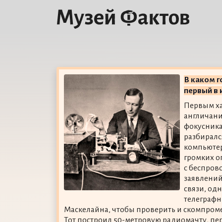
В каком г
первый в 
Первым ха
англичан
фокусника
разбиралс
компьютер
громких 
с беспров
заявлений
связи, од
телеграфн
Маскелайна, чтобы проверить и скомпроме
Тот построил 50-метровую радиомачту, пе