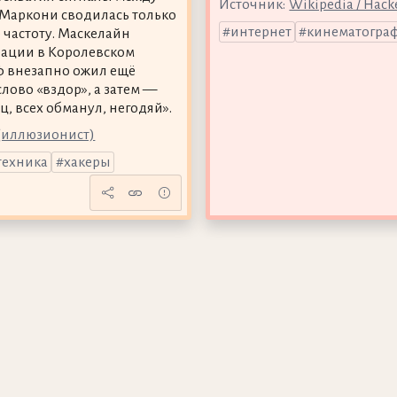
Источник:
Wikipedia / Hacke
у Маркони сводилась только
интернет
кинематогра
 частоту. Маскелайн
рации в Королевском
ф внезапно ожил ещё
слово «вздор», а затем —
, всех обманул, негодяй».
(иллюзионист)
техника
хакеры