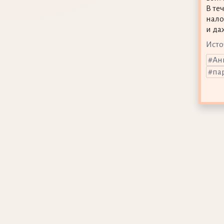
В те
нало
и да
Исто
Ан
па