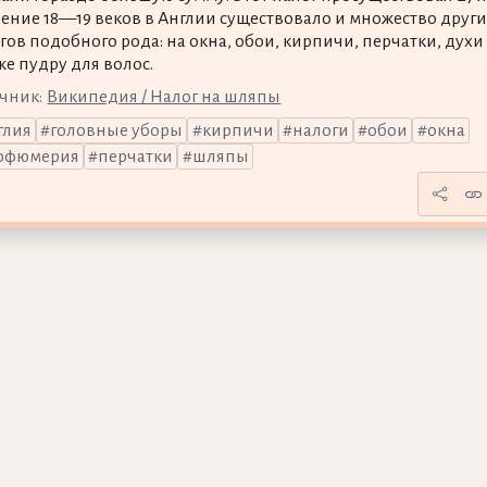
чение 18—19 веков в Англии существовало и множество други
гов подобного рода: на окна, обои, кирпичи, перчатки, духи
же пудру для волос.
чник:
Википедия / Налог на шляпы
глия
головные уборы
кирпичи
налоги
обои
окна
рфюмерия
перчатки
шляпы