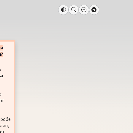
ги
и?
ь
ва
о
ог
еробе
шляп,
ет.