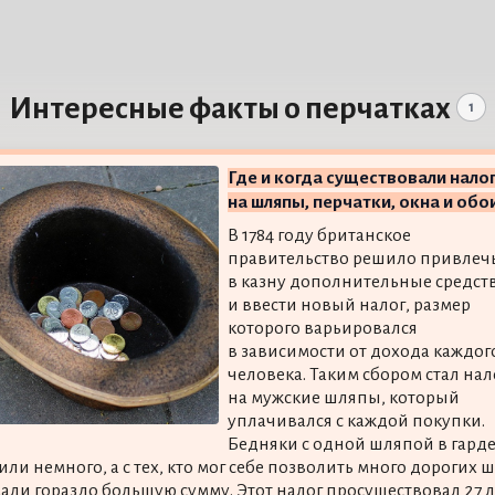
Интересные факты о перчатках
1
Где и когда существовали нало
на шляпы, перчатки, окна и обо
В 1784 году британское
правительство решило привлеч
в казну дополнительные средст
и ввести новый налог, размер
которого варьировался
в зависимости от дохода каждог
человека. Таким сбором стал нал
на мужские шляпы, который
уплачивался с каждой покупки.
Бедняки с одной шляпой в гард
или немного, а с тех, кто мог себе позволить много дорогих 
али гораздо большую сумму. Этот налог просуществовал 27 л