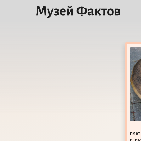
плат
взим