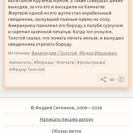
капитаном Крузенштерном, а также совершал дикие
выходки, за что его и высадили на Камчатке.
Жертвой одной из его шуток стал корабельный
священник, заснувший пьяным прямо на полу.
Американец приклеил его бороду к палубе сургучом
и скрепил казённой печатью. Когда тот очнулся,
Толстой сказал, что ломать печать нельзя, и вынудил
священника отрезать бороду.
Источник:
Википедия / Толстой, Фёдор Иванович
алкоголь
бороды
печати
розыгрыши
Фёдор Толстой
© Андрей Ситников, 2009—2026
Написать письмо автору
Облако меток