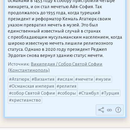
османами в 1453 году к собору пристроили четыре
минарета, и он стал мечетью Айя-София. Так
продолжалось до 1935 года, когда турецкий
президент и реформатор Кемаль Ататюрк своим
указом превратил мечеть в музей. Это был
единственный известный случай в странах
с преобладающим мусульманским населением, когда
широко известную мечеть лишили религиозного
статуса. Однако в 2020 году президент Реджеп
Эрдоган снова вернул зданию статус мечети.
Источник:
Википедия / Собор Святой Софии
(Константинополь)
Ататюрк
Византия
ислам
мечети
музеи
Османская империя
религия
собор Святой Софии
соборы
Стамбул
Турция
христианство