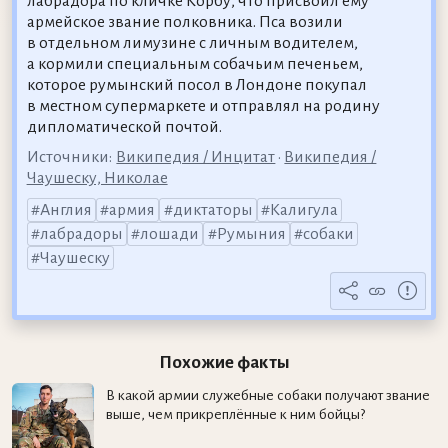
лабрадора по кличке Корбу, что присвоил ему
армейское звание полковника. Пса возили
в отдельном лимузине с личным водителем,
а кормили специальным собачьим печеньем,
которое румынский посол в Лондоне покупал
в местном супермаркете и отправлял на родину
дипломатической почтой.
Источники:
Википедия / Инцитат
•
Википедия /
Чаушеску, Николае
Англия
армия
диктаторы
Калигула
лабрадоры
лошади
Румыния
собаки
Чаушеску
Похожие факты
В какой армии служебные собаки получают звание
выше, чем прикреплённые к ним бойцы?