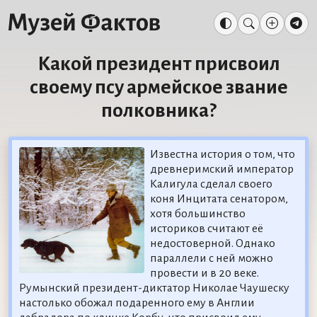
Какой президент присвоил
своему псу армейское звание
полковника?
Известна история о том, что
древнеримский император
Калигула сделал своего
коня Инцитата сенатором,
хотя большинство
историков считают её
недостоверной. Однако
параллели с ней можно
провести и в 20 веке.
Румынский президент-диктатор Николае Чаушеску
настолько обожал подаренного ему в Англии