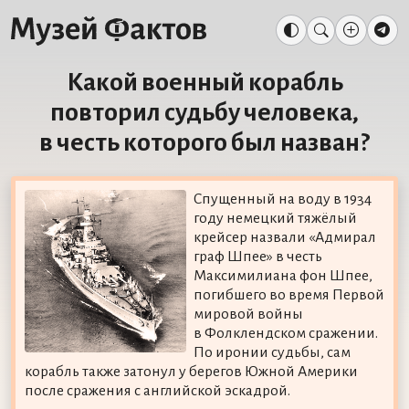
Какой военный корабль
повторил судьбу человека,
в честь которого был назван?
Спущенный на воду в 1934
году немецкий тяжёлый
крейсер назвали «Адмирал
граф Шпее» в честь
Максимилиана фон Шпее,
погибшего во время Первой
мировой войны
в Фолклендском сражении.
По иронии судьбы, сам
корабль также затонул у берегов Южной Америки
после сражения с английской эскадрой.