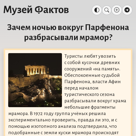
Зачем ночью вокруг Парфенона
разбрасывали мрамор?
Туристы любят увозить
с собой кусочки древних
сооружений «на память».
Обеспокоенные судьбой
Парфенона, власти Афин
перед началом
туристического сезона
разбрасывали вокруг храма
небольшие фрагменты
мрамора. В 1972 году группа учёных решила
экспериментально проверить, правда ли это, и с
помощью изотопного анализа подтвердила, что
подобранные с земли куски мрамора происходят