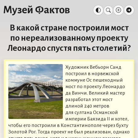
В какой стране построили мост
по нереализованному проекту
Леонардо спустя пять столетий?
Художник Вебьорн Санд
построил в норвежской
коммуне Ос пешеходный
мост по проекту Леонардо
да Винчи. Великий мастер
разработал этот мост
длиной 240 метров
для султана Османской
империи Баязида II и хотел,
чтобы его построили в Константинополе через бухту
Золотой Рог. Тогда проект не был реализован, однако