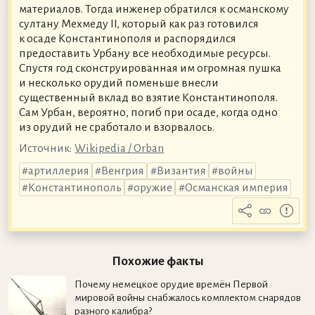
материалов. Тогда инженер обратился к османскому
султану Мехмеду II, который как раз готовился
к осаде Константинополя и распорядился
предоставить Урбану все необходимые ресурсы.
Спустя год сконструированная им огромная пушка
и несколько орудий поменьше внесли
существенный вклад во взятие Константинополя.
Сам Урбан, вероятно, погиб при осаде, когда одно
из орудий не сработало и взорвалось.
Источник:
Wikipedia / Orban
артиллерия
Венгрия
Византия
войны
Константинополь
оружие
Османская империя
Похожие факты
Почему немецкое орудие времён Первой
мировой войны снабжалось комплектом снарядов
разного калибра?