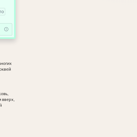
то
многих
рквей
ковь,
 вверх,
й