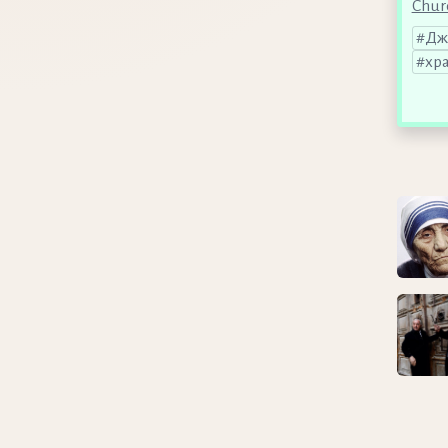
Chur
Дж
хр