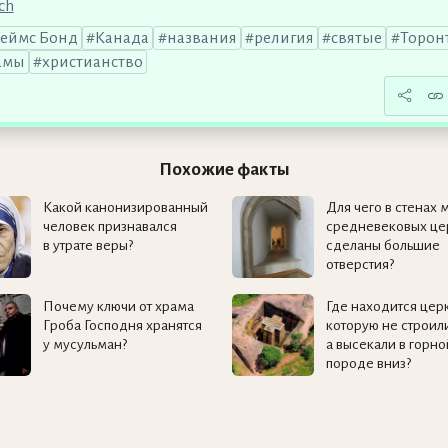
ch
еймс Бонд
Канада
названия
религия
святые
Торон
амы
христианство
Похожие факты
Какой канонизированный
Для чего в стенах 
человек признавался
средневековых це
в утрате веры?
сделаны большие
отверстия?
Почему ключи от храма
Где находится цер
Гроба Господня хранятся
которую не строили
у мусульман?
а высекали в горно
породе вниз?