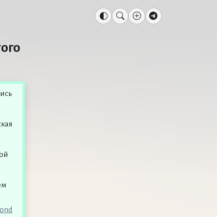
того
лись
ская
ой
ем
Bond