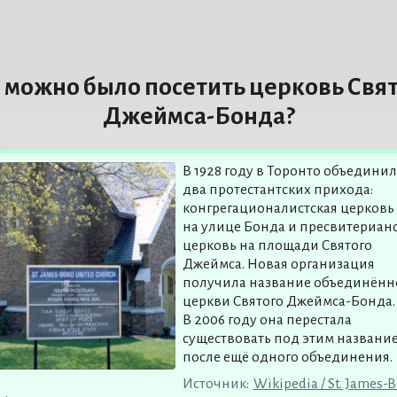
 можно было посетить церковь Свя
Джеймса-Бонда?
В 1928 году в Торонто объедини
два протестантских прихода:
конгрегационалистская церковь
на улице Бонда и пресвитериан
церковь на площади Святого
Джеймса. Новая организация
получила название объединённ
церкви Святого Джеймса-Бонда.
В 2006 году она перестала
существовать под этим названи
после ещё одного объединения.
Источник:
Wikipedia / St. James-