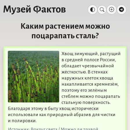
Каким растением можно
поцарапать сталь?
Хвощ зимующий, растущий
в средней полосе России,
обладает чрезвычайной
жёсткостью. В стенках
наружных клеток хвоща
накапливается кремнезём,
поэтому его зелёным
стеблем можно поцарапать
стальную поверхность.
Благодаря этому в быту хвощ исторически
использовали как природный абразив для чистки
и полировки.
Источник:
Вокруг света / Можно ли травой