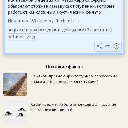
почитаемой индейцами Мезоамерики. Эффект
объясняют отражением звука от ступеней, которые
работают как сложный акустический фильтр.
Источник:
Wikipedia / Chichen Itza
архитектура
звук
индейцы
майя
птицы
Чичен-Ица
Похожие факты
На каком древнем архитектурном сооружении
дважды в год проявляется тень змеи?
Какой предмет из быта индейцев дал название
поведению пингвинов?