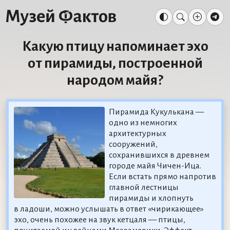
Какую птицу напоминает эхо
от пирамиды, построенной
народом майя?
Пирамида Кукулькана —
одно из немногих
архитектурных
сооружений,
сохранившихся в древнем
городе майя Чичен-Ица.
Если встать прямо напротив
главной лестницы
пирамиды и хлопнуть
в ладоши, можно услышать в ответ «чирикающее»
эхо, очень похожее на звук кетцаля — птицы,