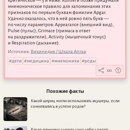
критической — 3 и ниже. Коллеги позже придумали
мнемоническое правило для запоминания этих
признаков по первым буквам фамилии Apgar.
Удачно оказалось, что в ней ровно пять букв —
по числу параметров: Appearance (внешний вид),
Pulse (пульс), Grimace (гримаса в ответ
на раздражители), Activity (мышечный тонус)
и Respiration (дыхание).
Источник:
Википедия / Шкала Апгар
дети
медицина
мнемоники
роды
Похожие факты
Какой шприц могли использовать акушеры, если
сомневались в успехе родов?
Какая женщина сумела сама себе сделать