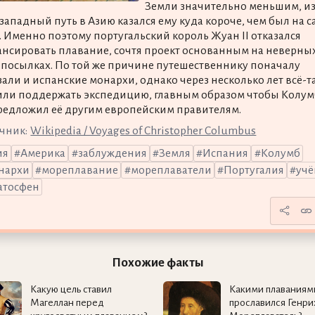
Земли значительно меньшим, из
 западный путь в Азию казался ему куда короче, чем был на 
. Именно поэтому португальский король Жуан II отказался
нсировать плавание, сочтя проект основанным на неверны
посылках. По той же причине путешественнику поначалу
зали и испанские монархи, однако через несколько лет всё-т
ли поддержать экспедицию, главным образом чтобы Колум
редложил её другим европейским правителям.
чник:
Wikipedia / Voyages of Christopher Columbus
ия
Америка
заблуждения
Земля
Испания
Колумб
нархи
мореплавание
мореплаватели
Португалия
уч
атосфен
Похожие факты
Какую цель ставил
Какими плаваниям
Магеллан перед
прославился Генри