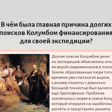
В чём была главная причина долгих
поисков Колумбом финансировани
для своей экспедиции?
Долгие поиски Колумбом денег
на экспедицию объяснялись от
не верой современников в плос
Землю: образованные люди того
времени уже считали её шаром,
а размер планеты с довольно
большой точностью был вычисл
ещё Эратосфеном. Проблема
заключалась скорее в самом Кол
который опирался на ошибочны
расчёты и представлял диаметр