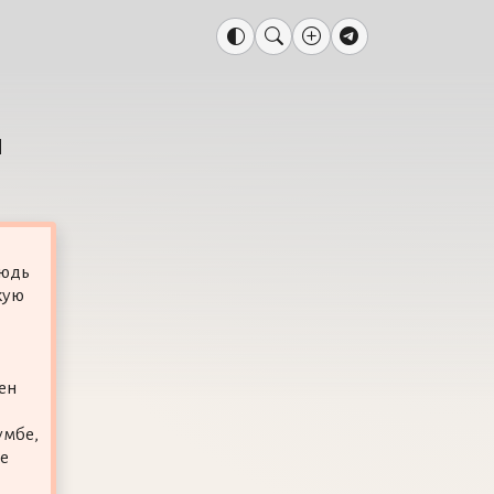
я
нюдь
кую
ен
умбе,
е