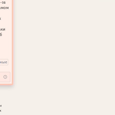
-за
самом
х
аки
б
ёные
и
х