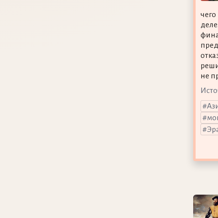
чего
деле
фина
пред
отка
реши
не п
Исто
Аз
мо
Эр