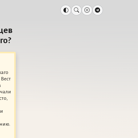
яцев
го?
каго
 Вест
а
ачали
сто,
ли
нию.
,