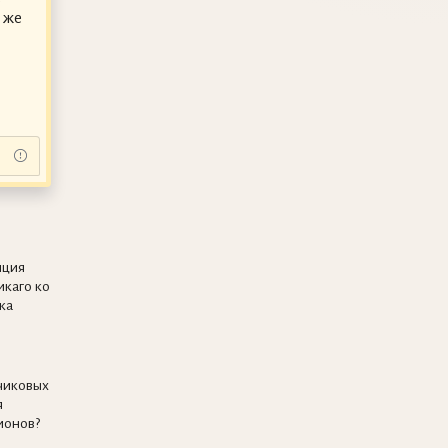
 же
иция
икаго ко
ка
чиковых
я
ионов?