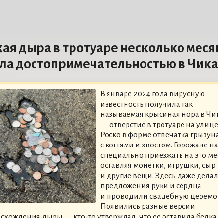
ая дыра в тротуаре несколько мес
ла достопримечательностью в Чика
В январе 2024 года вирусную
известность получила так
называемая крысиная нора в Чи
— отверстие в тротуаре на улице
Роско в форме отпечатка грызун
с когтями и хвостом. Горожане н
специально приезжать на это ме
оставляя монетки, игрушки, сыр
и другие вещи. Здесь даже дела
предложения руки и сердца
и проводили свадебную церемо
Появились разные версии
схождения дыры — кто-то утверждал, что её оставила белка