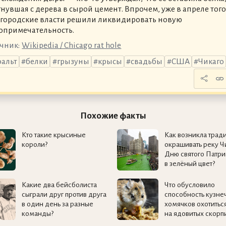
нувшая с дерева в сырой цемент. Впрочем, уже в апреле того
 городские власти решили ликвидировать новую
опримечательность.
чник:
Wikipedia / Chicago rat hole
фальт
белки
грызуны
крысы
свадьбы
США
Чикаго
Похожие факты
Кто такие крысиные
Как возникла трад
короли?
окрашивать реку Ч
Дню святого Патри
в зелёный цвет?
Какие два бейсболиста
Что обусловило
сыграли друг против друга
способность кузне
в один день за разные
хомячков охотитьс
команды?
на ядовитых скорп