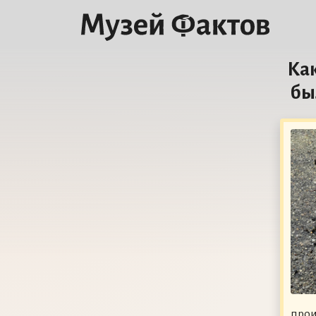
Как
бы
прои