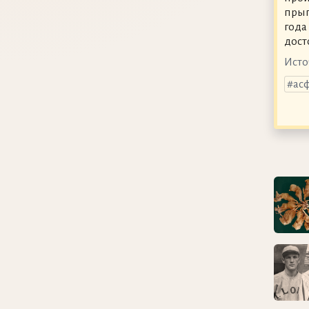
прыг
года
дост
Исто
ас