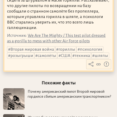
сидеть за штурвалом в маске гориллы. Рассказывают,
что другие пилоты по возвращении на базу
сообщали о странном самолёте без пропеллера,
которым управляла горилла в шляпе, а психологи
ВВС старались уверить их, что это всего лишь
галлюцинации.
Источник:
We Are The Mighty / This test pilot dressed
as a gorilla to mess with other Air Force pilots
Вторая мировая война
гориллы
психология
розыгрыши
самолёты
США
техника
шляпы
Похожие факты
Почему американский пилот Второй мировой
гордился сбитым американским транспортником?