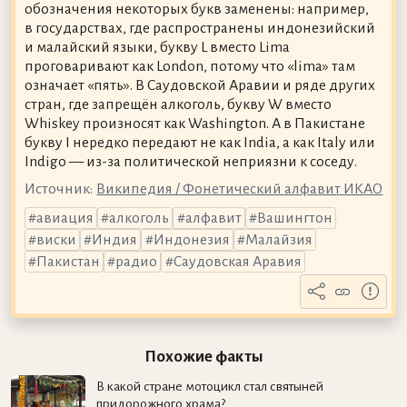
обозначения некоторых букв заменены: например,
в государствах, где распространены индонезийский
и малайский языки, букву L вместо Lima
проговаривают как London, потому что «lima» там
означает «пять». В Саудовской Аравии и ряде других
стран, где запрещён алкоголь, букву W вместо
Whiskey произносят как Washington. А в Пакистане
букву I нередко передают не как India, а как Italy или
Indigo — из-за политической неприязни к соседу.
Источник:
Википедия / Фонетический алфавит ИКАО
авиация
алкоголь
алфавит
Вашингтон
виски
Индия
Индонезия
Малайзия
Пакистан
радио
Саудовская Аравия
Похожие факты
В какой стране мотоцикл стал святыней
придорожного храма?