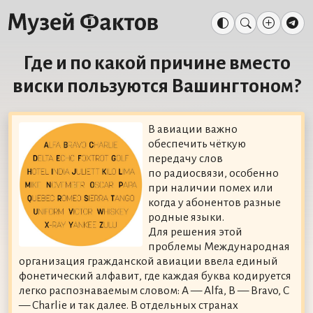
Где и по какой причине вместо
виски пользуются Вашингтоном?
В авиации важно
обеспечить чёткую
передачу слов
по радиосвязи, особенно
при наличии помех или
когда у абонентов разные
родные языки.
Для решения этой
проблемы Международная
организация гражданской авиации ввела единый
фонетический алфавит, где каждая буква кодируется
легко распознаваемым словом: A — Alfa, B — Bravo, C
— Charlie и так далее. В отдельных странах