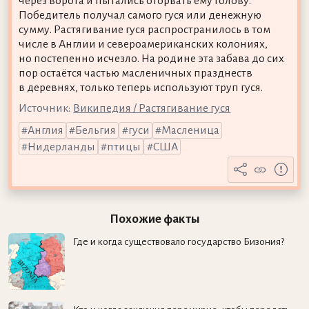
через ворота и пытались оторвать ему голову.
Победитель получал самого гуся или денежную
сумму. Растягивание гуся распространилось в том
числе в Англии и североамериканских колониях,
но постепенно исчезло. На родине эта забава до сих
пор остаётся частью масленичных празднеств
в деревнях, только теперь используют труп гуся.
Источник:
Википедия / Растягивание гуся
Англия
Бельгия
гуси
Масленица
Нидерланды
птицы
США
Похожие факты
Где и когда существовало государство Бизония?