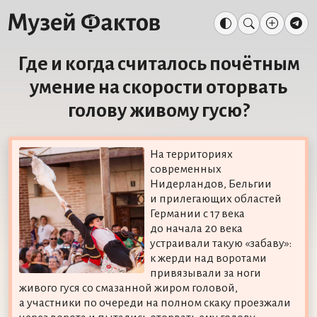
Где и когда считалось почётным
умение на скорости оторвать
голову живому гусю?
На территориях
современных
Нидерландов, Бельгии
и прилегающих областей
Германии с 17 века
до начала 20 века
устраивали такую «забаву»:
к жерди над воротами
привязывали за ноги
живого гуся со смазанной жиром головой,
а участники по очереди на полном скаку проезжали