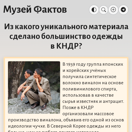
Из какого уникального материала
сделано большинство одежды
в КНДР?
В 1939 году группа японских
и корейских учёных
получила синтетическое
волокно виналон на основе
поливинилового спирта,
использовав в качестве
сырья известняк и антрацит.
Позже в КНДР
организовали массовое
производство виналона, объявив его одной из основ
идеологии чучхе. В Северной Корее одежды из него